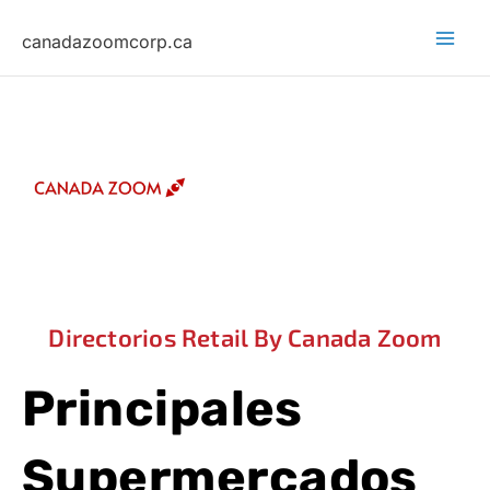
Skip
canadazoomcorp.ca
to
content
Directorios Retail By Canada Zoom
Principales
Supermercados